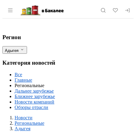
Раздел навигации по сайту vbakalee.ru
В Адыгее ожидают высокий урожай кук
Фильтры
Регион
Адыгея
Категория новостей
Все
Главные
Региональные
Дальнее зарубежье
Ближнее зарубежье
Новости компаний
Обзоры отрасли
Новости
Разделы
Новости
Региональные
Адыгея