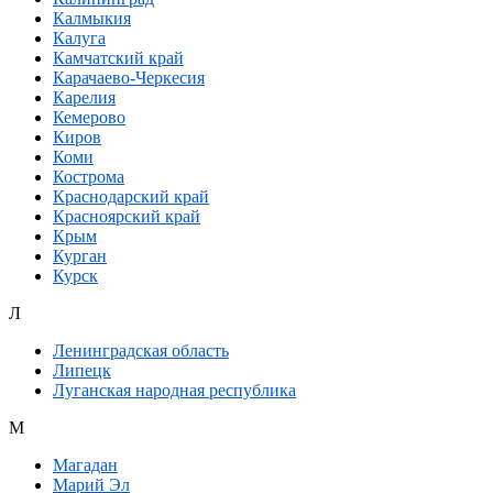
Калмыкия
Калуга
Камчатский край
Карачаево-Черкесия
Карелия
Кемерово
Киров
Коми
Кострома
Краснодарский край
Красноярский край
Крым
Курган
Курск
Л
Ленинградская область
Липецк
Луганская народная республика
М
Магадан
Марий Эл