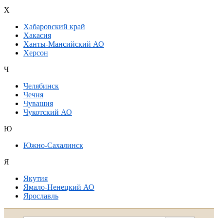
Х
Хабаровский край
Хакасия
Ханты-Мансийский АО
Херсон
Ч
Челябинск
Чечня
Чувашия
Чукотский АО
Ю
Южно-Сахалинск
Я
Якутия
Ямало-Ненецкий АО
Ярославль
Дополнительная информация