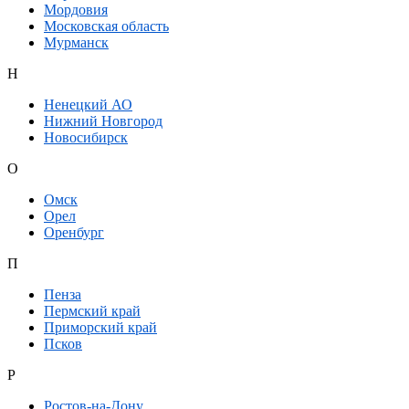
Мордовия
Московская область
Мурманск
Н
Ненецкий АО
Нижний Новгород
Новосибирск
О
Омск
Орел
Оренбург
П
Пенза
Пермский край
Приморский край
Псков
Р
Ростов-на-Дону