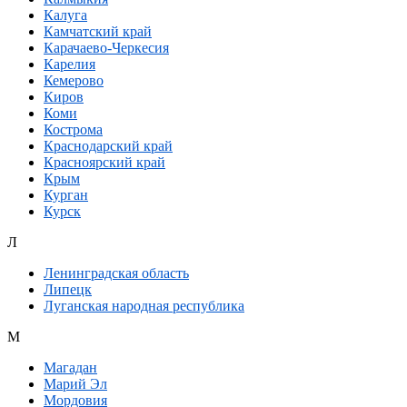
Калуга
Камчатский край
Карачаево-Черкесия
Карелия
Кемерово
Киров
Коми
Кострома
Краснодарский край
Красноярский край
Крым
Курган
Курск
Л
Ленинградская область
Липецк
Луганская народная республика
М
Магадан
Марий Эл
Мордовия