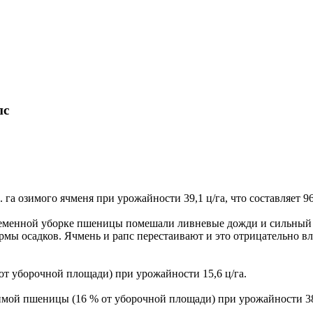
Карта сайта
пс
 га озимого ячменя при урожайности 39,1 ц/га, что составляет 
временной уборке пшеницы помешали ливневые дожди и сильный 
рмы осадков. Ячмень и рапс перестаивают и это отрицательно в
 от уборочной площади) при урожайности 15,6 ц/га.
зимой пшеницы (16 % от уборочной площади) при урожайности 38