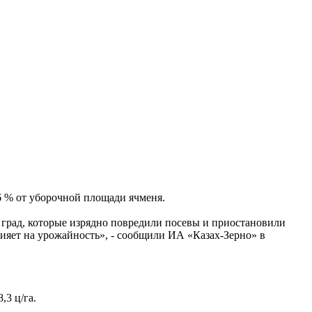
96 % от уборочной площади ячменя.
град, которые изрядно повредили посевы и приостановили
лияет на урожайность», - сообщили ИА «Казах-Зерно» в
,3 ц/га.