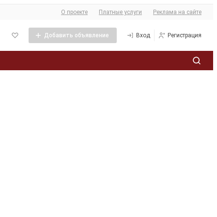
О сайте
О проекте
Платные услуги
Реклама на сайте
Добавить объявление
Вход
Регистрация
Политика обработки персональных данных
ее
кламы
та