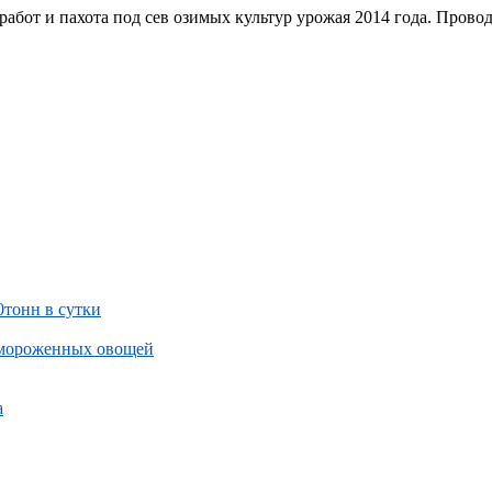
абот и пахота под сев озимых культур урожая 2014 года. Прово
тонн в сутки
замороженных овощей
а