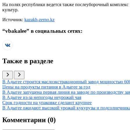
На полях республики ведется также послеуборочный комплекс р
культур.
Источник:
kazakh-zerno.kz
“
vbakalee
” в социальных сетях:
Также в разделе
Иллюстрация новости
В Адыгее строится маслоэкстракционный завод мощностью 600
Иллюстрация новости
Цены на продукты питания в Адыгее за год
Иллюстрация новости
В Адыгее запущена первая линия на заводе по производству 
Иллюстрация новости
В Адыгее из-за непогоды неурожай чая
Иллюстрация новости
Срок годности на упаковке сделают крупнее
Иллюстрация новости
В Адыгее ожидают высокий урожай кукурузы и подсолнечник
Комментарии (
0
)