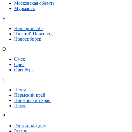
Московская область
Мурманск
Н
Ненецкий АО
Нижний Новгород
Новосибирск
О
Омск
Орел
Оренбург
П
Пенза
Пермский край
Приморский край
Псков
Р
Ростов-на-Дону
Рязань