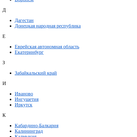
Д
Дагестан
Донецкая народная республика
Е
Еврейская автономная область
Екатеринбург
З
Забайкальский край
И
Иваново
Ингушетия
Иркутск
К
Кабардино-Балкария
Калининград
Калмыкия