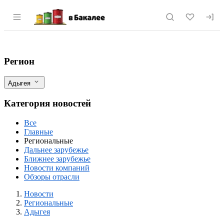
Раздел навигации по сайту vbakalee.ru
Объемы экспорта подсолнечника через 
Фильтры
Регион
Адыгея
Категория новостей
Все
Главные
Региональные
Дальнее зарубежье
Ближнее зарубежье
Новости компаний
Обзоры отрасли
Новости
Разделы
Новости
Региональные
Адыгея