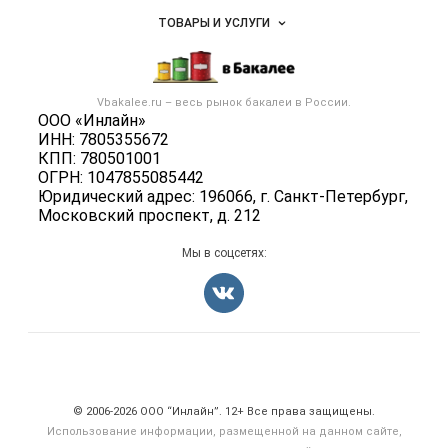
Услуги и цены
Объявления
ТОВАРЫ И УСЛУГИ
Размещение рекламы
Каталог компаний
Бакалейные товары
Публичная оферта
Новости рынка
Услуги
Контактная информация
Бренды
Vbakalee.ru – весь
рынок бакалеи
в России.
Добавить объявление
Политика обработки персональных данных
ООО «Инлайн»
Вакансии
Карта объявлений
ИНН: 7805355672
Для СМИ
Блог
КПП: 780501001
ОГРН: 1047855085442
Юридический адрес: 196066, г. Санкт-Петербург,
Московский проспект, д. 212
Мы в соцсетях:
Счетчики, авторское право, логотипы
© 2006‑2026 ООО “Инлайн”. 12+ Все права защищены.
Использование информации, размещенной на данном сайте,