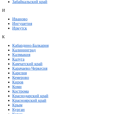
Забайкальский край
И
Иваново
Ингушетия
Иркутск
К
Кабардино-Балкария
Калининград
Калмыкия
Калуга
Камчатский край
Карачаево-Черкесия
Карелия
Кемерово
Киров
Коми
Кострома
Краснодарский край
Красноярский край
Крым
Курган