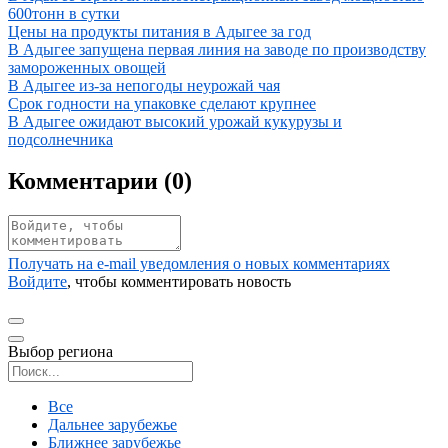
600тонн в сутки
Иллюстрация новости
Цены на продукты питания в Адыгее за год
Иллюстрация новости
В Адыгее запущена первая линия на заводе по производству
замороженных овощей
Иллюстрация новости
В Адыгее из-за непогоды неурожай чая
Иллюстрация новости
Срок годности на упаковке сделают крупнее
Иллюстрация новости
В Адыгее ожидают высокий урожай кукурузы и
подсолнечника
Комментарии (
0
)
Получать на e‑mail уведомления о новых комментариях
Войдите
, чтобы комментировать новость
Выбор региона
Поиск региона
Все
Дальнее зарубежье
Ближнее зарубежье