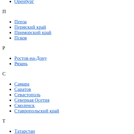
Оренбург
П
Пенза
Пермский край
Приморский край
Псков
Р
Ростов-на-Дону
Рязань
С
Самара
Саратов
Севастополь
Северная Осетия
Смоленск
Ставропольский край
Т
Татарстан