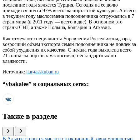
последние годы является Турция. Сегодня на ее долю
приходится почти 97% всего экспорта этой культуры. А всего
в текущем году маслосемена подсолнечника отгружались в 7
стран мира (в 2011 году — всего в две). В основном это
страны СНГ, а также Польша, Болгария и Абхазия.
Как отмечают специалисты Управления Россельхознадзора,
возросший объeм экспорта семян подсолнечника не повлeк за
собой ухудшения их качества. С начала года выявлена всего
21 тонна экспортных маслосемян, нестандартных по
влажности.
Источник:
itar-tasskuban.ru
“
vbakalee
” в социальных сетях:
Также в разделе
Иллюстрация новости
В Адыгее строится маслоэкстракционный завод мощностью