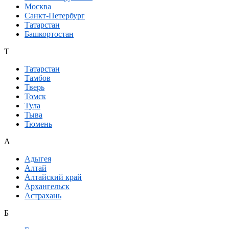
Москва
Санкт-Петербург
Татарстан
Башкортостан
Т
Татарстан
Тамбов
Тверь
Томск
Тула
Тыва
Тюмень
А
Адыгея
Алтай
Алтайский край
Архангельск
Астрахань
Б