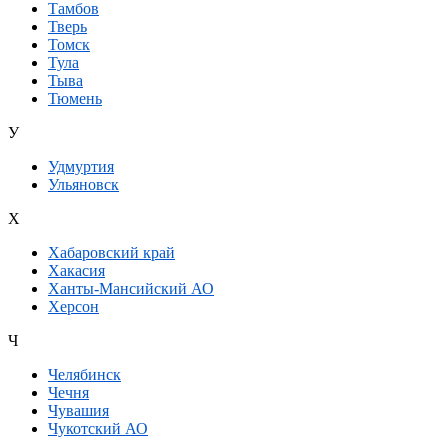
Тамбов
Тверь
Томск
Тула
Тыва
Тюмень
У
Удмуртия
Ульяновск
Х
Хабаровский край
Хакасия
Ханты-Мансийский АО
Херсон
Ч
Челябинск
Чечня
Чувашия
Чукотский АО