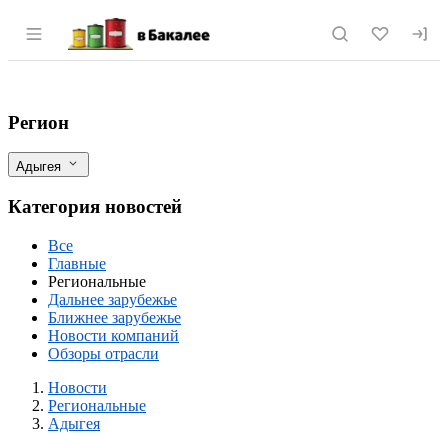
Раздел навигации по сайту vbakalee.ru
В Адыгее заработал маслопрессовочный
Фильтры
Регион
Адыгея
Категория новостей
Все
Главные
Региональные
Дальнее зарубежье
Ближнее зарубежье
Новости компаний
Обзоры отрасли
Новости
Разделы
Новости
Региональные
Адыгея