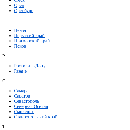
Омск
Орел
Оренбург
П
Пенза
Пермский край
Приморский край
Псков
Р
Ростов-на-Дону
Рязань
С
Самара
Саратов
Севастополь
Северная Осетия
Смоленск
Ставропольский край
Т