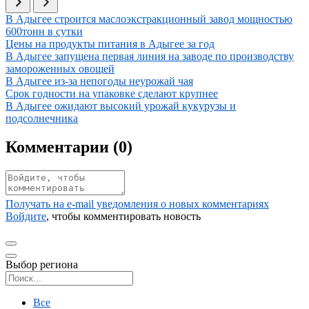
Иллюстрация новости
В Адыгее строится маслоэкстракционный завод мощностью
600тонн в сутки
Иллюстрация новости
Цены на продукты питания в Адыгее за год
Иллюстрация новости
В Адыгее запущена первая линия на заводе по производству
замороженных овощей
Иллюстрация новости
В Адыгее из-за непогоды неурожай чая
Иллюстрация новости
Срок годности на упаковке сделают крупнее
Иллюстрация новости
В Адыгее ожидают высокий урожай кукурузы и
подсолнечника
Комментарии (
0
)
Получать на e‑mail уведомления о новых комментариях
Войдите
, чтобы комментировать новость
Выбор региона
Поиск региона
Все