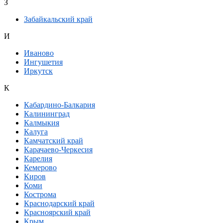
З
Забайкальский край
И
Иваново
Ингушетия
Иркутск
К
Кабардино-Балкария
Калининград
Калмыкия
Калуга
Камчатский край
Карачаево-Черкесия
Карелия
Кемерово
Киров
Коми
Кострома
Краснодарский край
Красноярский край
Крым