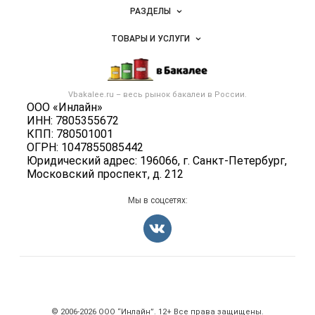
Новости Vbakalee.ru
ингредиентов
РАЗДЕЛЫ
Услуги и цены
Объявления
ТОВАРЫ И УСЛУГИ
Размещение рекламы
Каталог компаний
Бакалейные товары
Публичная оферта
Новости рынка
Услуги
Контактная информация
Бренды
Vbakalee.ru – весь
рынок бакалеи
в России.
Добавить объявление
Политика обработки персональных данных
ООО «Инлайн»
Вакансии
Карта объявлений
ИНН: 7805355672
Для СМИ
Блог
КПП: 780501001
ОГРН: 1047855085442
Юридический адрес: 196066, г. Санкт-Петербург,
Московский проспект, д. 212
Мы в соцсетях:
Счетчики, авторское право, логотипы
© 2006‑2026 ООО “Инлайн”. 12+ Все права защищены.