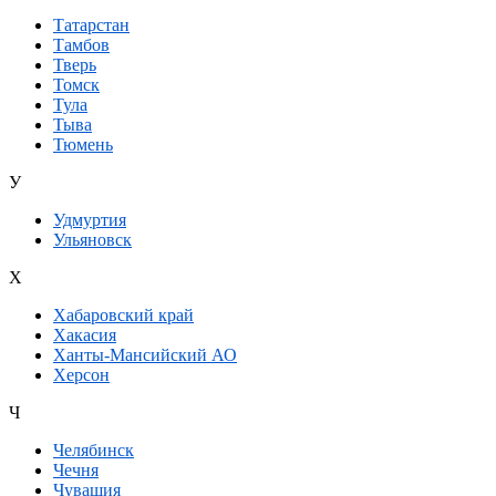
Татарстан
Тамбов
Тверь
Томск
Тула
Тыва
Тюмень
У
Удмуртия
Ульяновск
Х
Хабаровский край
Хакасия
Ханты-Мансийский АО
Херсон
Ч
Челябинск
Чечня
Чувашия